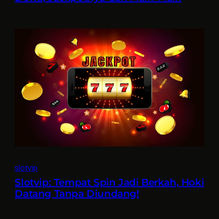
slotvip
Slotvip: Tempat Spin Jadi Berkah, Hoki
Datang Tanpa Diundang!