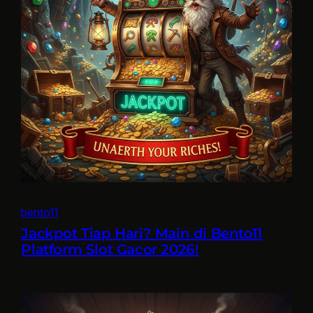
bento11
Jackpot Tiap Hari? Main di Bento11
Platform Slot Gacor 2026!