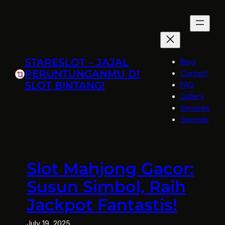
Skip
to
content
STARESLOT – JAJAL
Blog
PERUNTUNGANMU DI
Contact
SLOT BINTANG!
FAQ
Gallery
Services
Specials
Slot Mahjong Gacor:
Susun Simbol, Raih
Jackpot Fantastis!
July 19, 2025