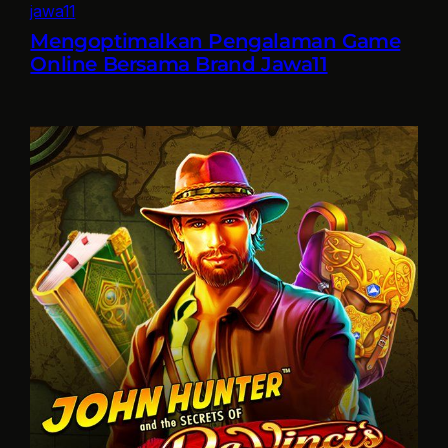
jawa11
Mengoptimalkan Pengalaman Game
Online Bersama Brand Jawa11