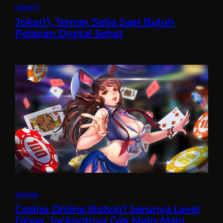
joker11
Joker11, Teman Setia Saat Butuh
Pelarian Digital Sehat
slotvip
Casino Online Slotvip? Serunya Level
Dewa, Jackpotnya Gak Main-Main