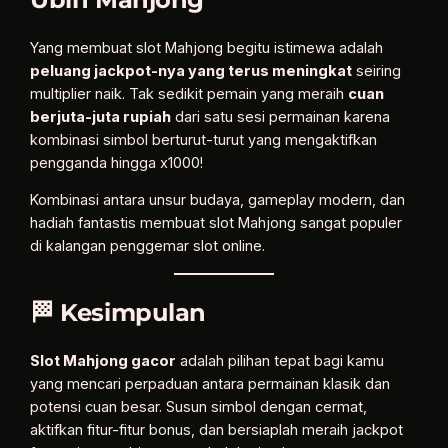
Yang membuat slot Mahjong begitu istimewa adalah
peluang jackpot-nya yang terus meningkat
seiring
multiplier naik. Tak sedikit pemain yang meraih
cuan
berjuta-juta rupiah
dari satu sesi permainan karena
kombinasi simbol berturut-turut yang mengaktifkan
pengganda hingga x1000!
Kombinasi antara unsur budaya, gameplay modern, dan
hadiah fantastis membuat slot Mahjong sangat populer
di kalangan penggemar slot online.
🏁
Kesimpulan
Slot Mahjong gacor
adalah pilihan tepat bagi kamu
yang mencari perpaduan antara permainan klasik dan
potensi cuan besar. Susun simbol dengan cermat,
aktifkan fitur-fitur bonus, dan bersiaplah meraih jackpot