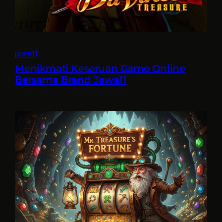
jawa11
Menikmati Keseruan Game Online
Bersama Brand Jawa11