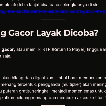
uk info lebih lanjut bisa baca selengkapnya di sini:
ng-the-excitement-of-eslot-and-eslot-gacor-in-o
g Gacor Layak Dicoba?
g
gacor
, atau memiliki RTP (Return to Player) tinggi.
 saja.
akan hilang dan digantikan simbol baru, memberikan p
 menang terbentuk, pengganda (multiplier) akan meningka
 putaran gratis, seringkali menjadi momen emas untuk 
atkan peluang menang dan membuka akses ke fitur-fi