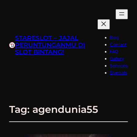
STARESLOT – JAJAL
Blog
PERUNTUNGANMU DI
Contact
SLOT BINTANG!
FAQ
Gallery
Services
Specials
Tag:
agendunia55