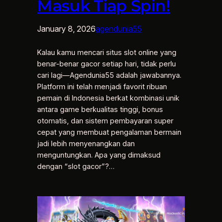
Masuk Tiap Spin!
January 8, 2026
agendunia55
Kalau kamu mencari situs slot online yang
benar-benar gacor setiap hari, tidak perlu
cari lagi—Agendunia55 adalah jawabannya.
Platform ini telah menjadi favorit ribuan
pemain di Indonesia berkat kombinasi unik
antara game berkualitas tinggi, bonus
otomatis, dan sistem pembayaran super
cepat yang membuat pengalaman bermain
jadi lebih menyenangkan dan
menguntungkan. Apa yang dimaksud
dengan “slot gacor”?…