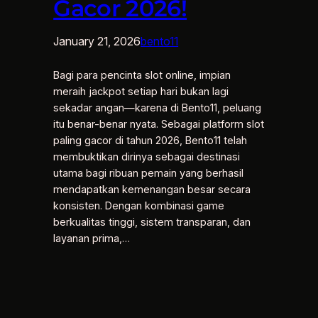
Gacor 2026!
January 21, 2026
bento11
Bagi para pencinta slot online, impian
meraih jackpot setiap hari bukan lagi
sekadar angan—karena di Bento11, peluang
itu benar-benar nyata. Sebagai platform slot
paling gacor di tahun 2026, Bento11 telah
membuktikan dirinya sebagai destinasi
utama bagi ribuan pemain yang berhasil
mendapatkan kemenangan besar secara
konsisten. Dengan kombinasi game
berkualitas tinggi, sistem transparan, dan
layanan prima,…