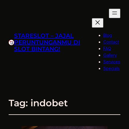
STARESLOT – JAJAL
Blog
PERUNTUNGANMU DI
Contact
SLOT BINTANG!
FAQ
Gallery
Services
Specials
Tag:
indobet