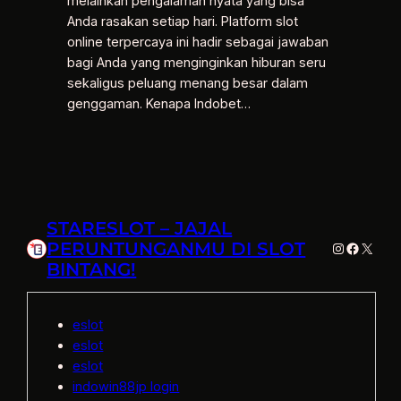
melainkan pengalaman nyata yang bisa
Anda rasakan setiap hari. Platform slot
online terpercaya ini hadir sebagai jawaban
bagi Anda yang menginginkan hiburan seru
sekaligus peluang menang besar dalam
genggaman. Kenapa Indobet…
STARESLOT – JAJAL
PERUNTUNGANMU DI SLOT
Instagram
Facebo
X
BINTANG!
eslot
eslot
eslot
indowin88jp login