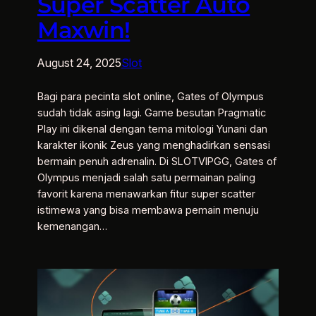
Super Scatter Auto
Maxwin!
August 24, 2025
Slot
Bagi para pecinta slot online, Gates of Olympus
sudah tidak asing lagi. Game besutan Pragmatic
Play ini dikenal dengan tema mitologi Yunani dan
karakter ikonik Zeus yang menghadirkan sensasi
bermain penuh adrenalin. Di SLOTVIPGG, Gates of
Olympus menjadi salah satu permainan paling
favorit karena menawarkan fitur super scatter
istimewa yang bisa membawa pemain menuju
kemenangan…