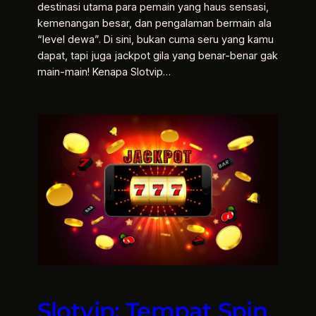
destinasi utama para pemain yang haus sensasi,
kemenangan besar, dan pengalaman bermain ala
“level dewa”. Di sini, bukan cuma seru yang kamu
dapat, tapi juga jackpot gila yang benar-benar gak
main-main! Kenapa Slotvip…
Slotvip: Tempat Spin