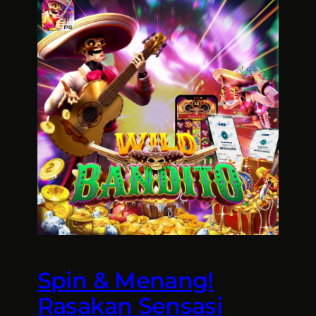
Spin & Menang!
Rasakan Sensasi