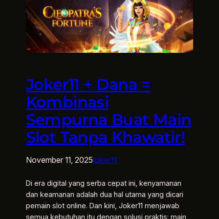
Joker11 + Dana =
Kombinasi
Sempurna Buat Main
Slot Tanpa Khawatir!
November 11, 2025
joker11
Di era digital yang serba cepat ini, kenyamanan
dan keamanan adalah dua hal utama yang dicari
pemain slot online. Dan kini, Joker11 menjawab
semua kebutuhan itu dengan solusi praktis: main