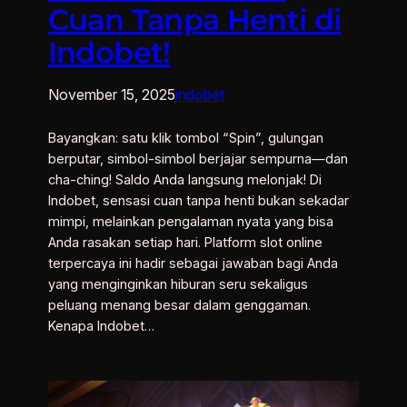
Cuan Tanpa Henti di
Indobet!
November 15, 2025
indobet
Bayangkan: satu klik tombol “Spin”, gulungan
berputar, simbol-simbol berjajar sempurna—dan
cha-ching! Saldo Anda langsung melonjak! Di
Indobet, sensasi cuan tanpa henti bukan sekadar
mimpi, melainkan pengalaman nyata yang bisa
Anda rasakan setiap hari. Platform slot online
terpercaya ini hadir sebagai jawaban bagi Anda
yang menginginkan hiburan seru sekaligus
peluang menang besar dalam genggaman.
Kenapa Indobet…