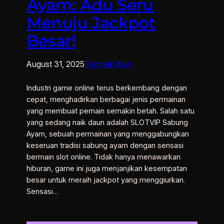
Ayam: Adu Seru
Menuju Jackpot
Besar!
August 31, 2025
Tembak Ikan
Industri game online terus berkembang dengan
cepat, menghadirkan berbagai jenis permainan
yang membuat pemain semakin betah. Salah satu
yang sedang naik daun adalah SLOTVIP Sabung
Ayam, sebuah permainan yang menggabungkan
keseruan tradisi sabung ayam dengan sensasi
bermain slot online. Tidak hanya menawarkan
hiburan, game ini juga menjanjikan kesempatan
besar untuk meraih jackpot yang menggiurkan.
Sensasi…