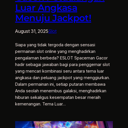
Luar Angkasa
Menuju Jackpot!
August 31, 2025
Slot
Siapa yang tidak tergoda dengan sensasi
permainan slot online yang menghadirkan
pengalaman berbeda? ESLOT Spaceman Gacor
hadir sebagai jawaban bagi para penggemar slot
yang mencari kombinasi seru antara tema luar
angkasa dan peluang jackpot yang menggiurkan.
Dalam permainan ini, setiap putaran membawa
Anda seolah menembus galaksi, menghadirkan
hiburan sekaligus kesempatan besar meraih
kemenangan. Tema Luar…