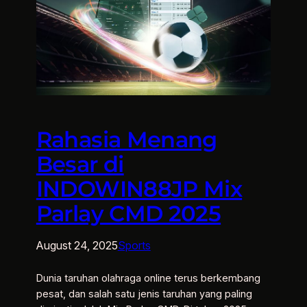
Rahasia Menang
Besar di
INDOWIN88JP Mix
Parlay CMD 2025
August 24, 2025
Sports
Dunia taruhan olahraga online terus berkembang
pesat, dan salah satu jenis taruhan yang paling