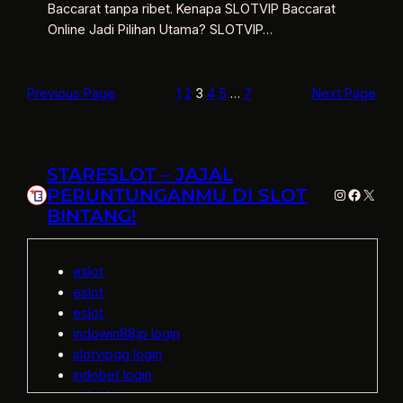
Baccarat tanpa ribet. Kenapa SLOTVIP Baccarat
Online Jadi Pilihan Utama? SLOTVIP…
Previous Page
1
2
3
4
5
…
7
Next Page
STARESLOT – JAJAL
PERUNTUNGANMU DI SLOT
Instagram
Facebo
X
BINTANG!
eslot
eslot
eslot
indowin88jp login
slotvipgg login
indobet login
eslot login