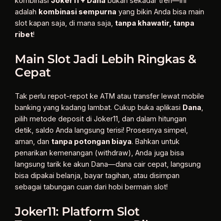
kombinasi
Joker11 + Dana
bukan sekadar tren—ini
adalah
kombinasi sempurna
yang bikin Anda bisa main
slot kapan saja, di mana saja,
tanpa khawatir, tanpa
ribet
!
Main Slot Jadi Lebih Ringkas &
Cepat
Tak perlu repot-repot ke ATM atau transfer lewat mobile
banking yang kadang lambat. Cukup buka aplikasi
Dana
,
pilih metode deposit di Joker11, dan dalam hitungan
detik, saldo Anda langsung terisi! Prosesnya simpel,
aman, dan
tanpa potongan biaya
. Bahkan untuk
penarikan kemenangan (withdraw), Anda juga bisa
langsung tarik ke akun Dana—dana cair cepat, langsung
bisa dipakai belanja, bayar tagihan, atau disimpan
sebagai tabungan cuan dari hobi bermain slot!
Joker11: Platform Slot