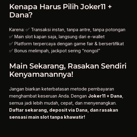
Kenapa Harus Pilih Joker11 +
Dana?
Karena: ✅ Transaksi instan, tanpa antre, tanpa potongan
✅ Main slot kapan saja, langsung dari e-wallet
✅ Platform terpercaya dengan game fair & bersertifikat
✅ Bonus melimpah, jackpot sering “nongol”
Main Sekarang, Rasakan Sendiri
Kenyamanannya!
Jangan biarkan keterbatasan metode pembayaran
menghambat keseruan Anda. Dengan
Joker11 + Dana
,
semua jadi lebih mudah, cepat, dan menyenangkan.
Daftar sekarang, deposit via Dana, dan rasakan
sensasi main slot tanpa khawatir!