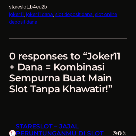
stareslot_b4eu2b
joker11
, 
joker11 dana
, 
slot deposit dana
, 
slot online
deposit dana
0 responses to “Joker11
+ Dana = Kombinasi
Sempurna Buat Main
Slot Tanpa Khawatir!”
STARESLOT – JAJAL
PERUNTUNGANMU DI SLOT
Instagram
Facebo
X