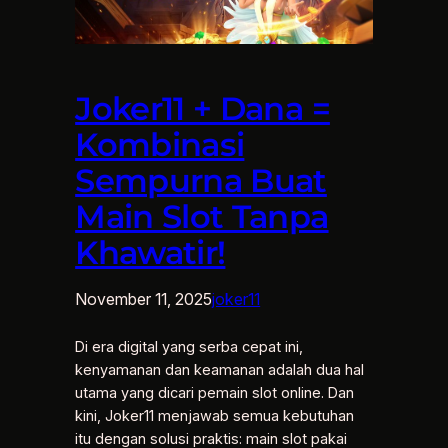
Joker11 + Dana =
Kombinasi
Sempurna Buat
Main Slot Tanpa
Khawatir!
November 11, 2025
joker11
Di era digital yang serba cepat ini,
kenyamanan dan keamanan adalah dua hal
utama yang dicari pemain slot online. Dan
kini, Joker11 menjawab semua kebutuhan
itu dengan solusi praktis: main slot pakai