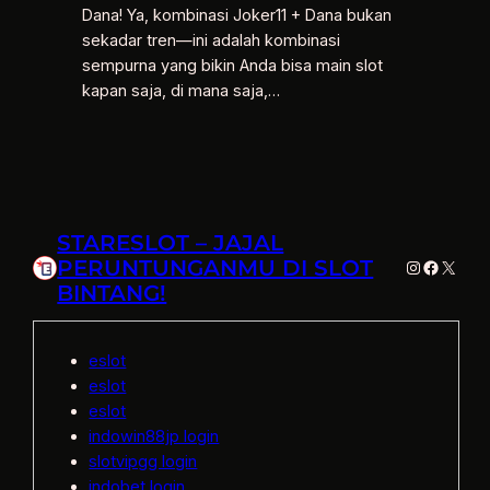
Dana! Ya, kombinasi Joker11 + Dana bukan
sekadar tren—ini adalah kombinasi
sempurna yang bikin Anda bisa main slot
kapan saja, di mana saja,…
STARESLOT – JAJAL
PERUNTUNGANMU DI SLOT
Instagram
Facebo
X
BINTANG!
eslot
eslot
eslot
indowin88jp login
slotvipgg login
indobet login