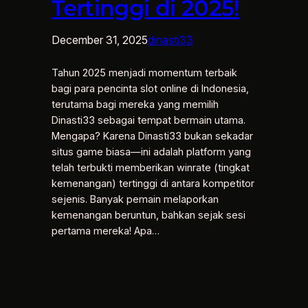
Tertinggi di 2025!
December 31, 2025
dinasti33
Tahun 2025 menjadi momentum terbaik
bagi para pencinta slot online di Indonesia,
terutama bagi mereka yang memilih
Dinasti33 sebagai tempat bermain utama.
Mengapa? Karena Dinasti33 bukan sekadar
situs game biasa—ini adalah platform yang
telah terbukti memberikan winrate (tingkat
kemenangan) tertinggi di antara kompetitor
sejenis. Banyak pemain melaporkan
kemenangan beruntun, bahkan sejak sesi
pertama mereka! Apa…