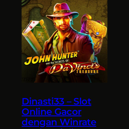
Dinasti33 – Slot
Online Gacor
dengan Winrate