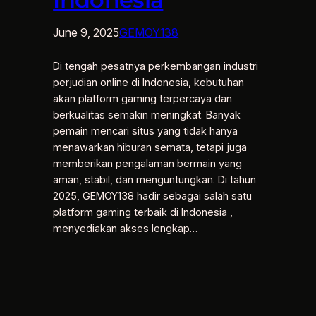
June 9, 2025
GEMOY138
Di tengah pesatnya perkembangan industri
perjudian online di Indonesia, kebutuhan
akan platform gaming terpercaya dan
berkualitas semakin meningkat. Banyak
pemain mencari situs yang tidak hanya
menawarkan hiburan semata, tetapi juga
memberikan pengalaman bermain yang
aman, stabil, dan menguntungkan. Di tahun
2025, GEMOY138 hadir sebagai salah satu
platform gaming terbaik di Indonesia ,
menyediakan akses lengkap…