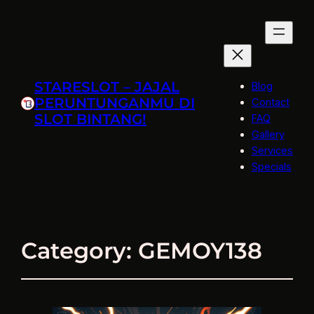
STARESLOT – JAJAL
Blog
PERUNTUNGANMU DI
Contact
SLOT BINTANG!
FAQ
Gallery
Services
Specials
Category:
GEMOY138