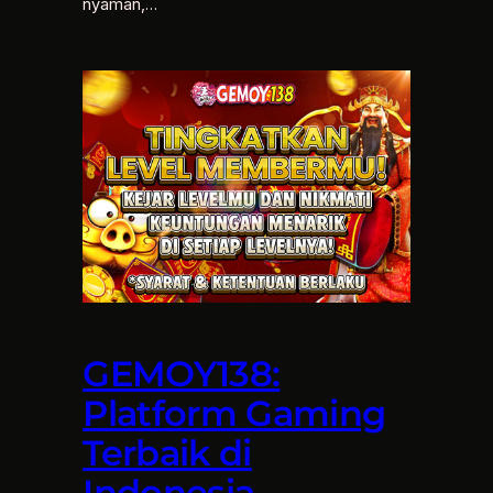
nyaman,…
GEMOY138:
Platform Gaming
Terbaik di
Indonesia