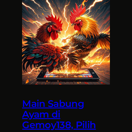
Main Sabung
Ayam di
Gemoy138, Pilih