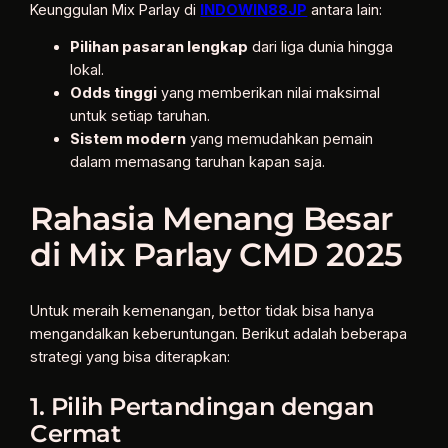
Keunggulan Mix Parlay di
INDOWIN88JP
antara lain:
Pilihan pasaran lengkap
dari liga dunia hingga
lokal.
Odds tinggi
yang memberikan nilai maksimal
untuk setiap taruhan.
Sistem modern
yang memudahkan pemain
dalam memasang taruhan kapan saja.
Rahasia Menang Besar
di Mix Parlay CMD 2025
Untuk meraih kemenangan, bettor tidak bisa hanya
mengandalkan keberuntungan. Berikut adalah beberapa
strategi yang bisa diterapkan:
1. Pilih Pertandingan dengan
Cermat