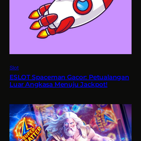
Slot
ESLOT Spaceman Gacor: Petualangan
Luar Angkasa Menuju Jackpot!