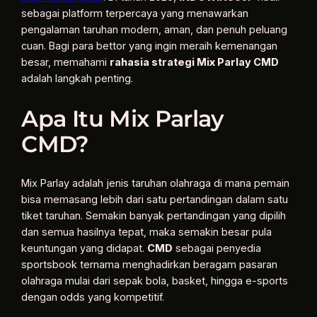
sebagai platform terpercaya yang menawarkan
pengalaman taruhan modern, aman, dan penuh peluang
cuan. Bagi para bettor yang ingin meraih kemenangan
besar, memahami
rahasia strategi Mix Parlay CMD
adalah langkah penting.
Apa Itu Mix Parlay
CMD?
Mix Parlay adalah jenis taruhan olahraga di mana pemain
bisa memasang lebih dari satu pertandingan dalam satu
tiket taruhan. Semakin banyak pertandingan yang dipilih
dan semua hasilnya tepat, maka semakin besar pula
keuntungan yang didapat.
CMD
sebagai penyedia
sportsbook ternama menghadirkan beragam pasaran
olahraga mulai dari sepak bola, basket, hingga e-sports
dengan odds yang kompetitif.