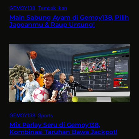
GEMOY138
, 
Tembak Ikan
Main Sabung Ayam di Gemoy138, Pilih
Jagoanmu & Raup Untung!
GEMOY138
, 
Sports
Mix Parlay Seru di Gemoy138,
Kombinasi Taruhan Bawa Jackpot!