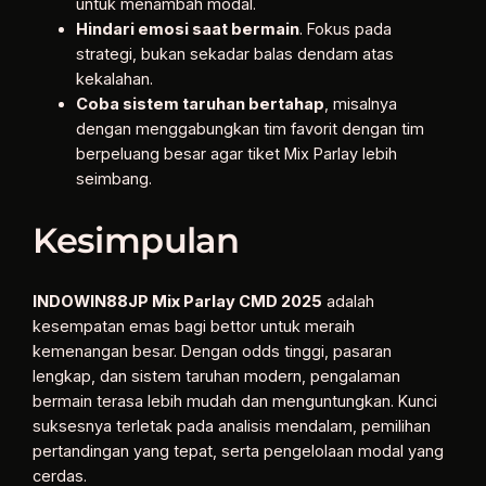
untuk menambah modal.
Hindari emosi saat bermain
. Fokus pada
strategi, bukan sekadar balas dendam atas
kekalahan.
Coba sistem taruhan bertahap
, misalnya
dengan menggabungkan tim favorit dengan tim
berpeluang besar agar tiket Mix Parlay lebih
seimbang.
Kesimpulan
INDOWIN88JP Mix Parlay CMD 2025
adalah
kesempatan emas bagi bettor untuk meraih
kemenangan besar. Dengan odds tinggi, pasaran
lengkap, dan sistem taruhan modern, pengalaman
bermain terasa lebih mudah dan menguntungkan. Kunci
suksesnya terletak pada analisis mendalam, pemilihan
pertandingan yang tepat, serta pengelolaan modal yang
cerdas.