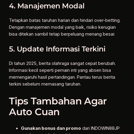
4. Manajemen Modal
Tetapkan batas taruhan harian dan hindari over-betting.
Dengan manajemen modal yang baik, risiko kerugian
bisa ditekan sambil tetap berpeluang menang besar.
5. Update Informasi Terkini
Di tahun 2025, berita olahraga sangat cepat berubah.
Informasi kecil seperti pemain inti yang absen bisa
memengaruhi hasil pertandingan. Pantau terus berita
terkini sebelum memasang taruhan.
Tips Tambahan Agar
Auto Cuan
Gunakan bonus dan promo
dari INDOWIN88JP