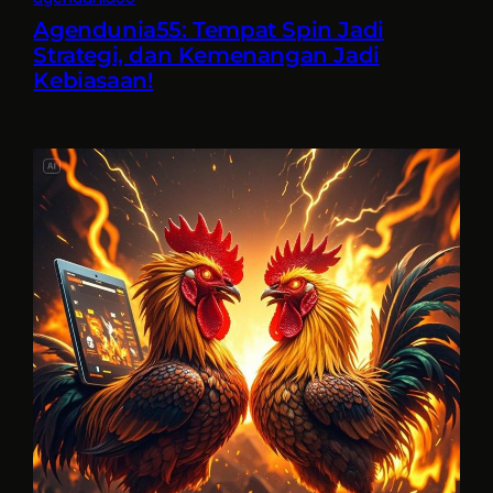
Agendunia55: Tempat Spin Jadi
Strategi, dan Kemenangan Jadi
Kebiasaan!