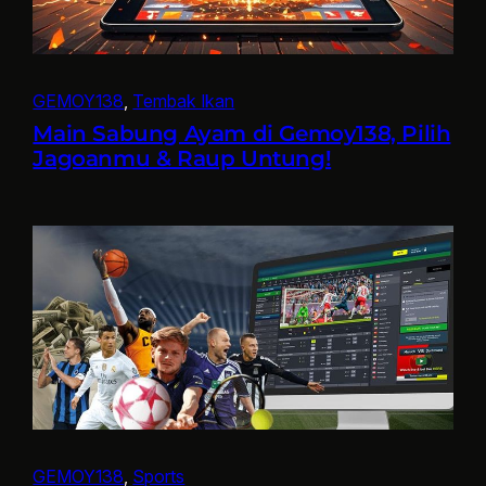
GEMOY138
, 
Tembak Ikan
Main Sabung Ayam di Gemoy138, Pilih
Jagoanmu & Raup Untung!
GEMOY138
, 
Sports