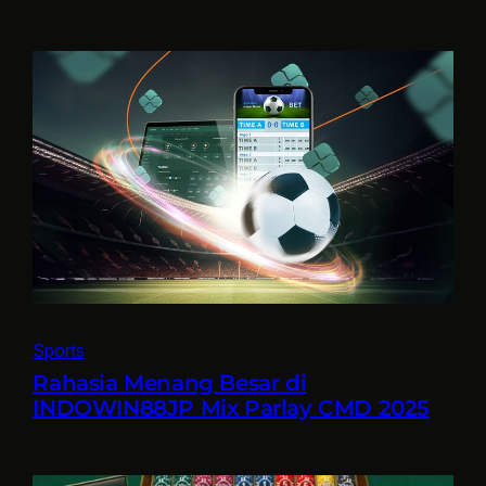
Sports
Rahasia Menang Besar di
INDOWIN88JP Mix Parlay CMD 2025