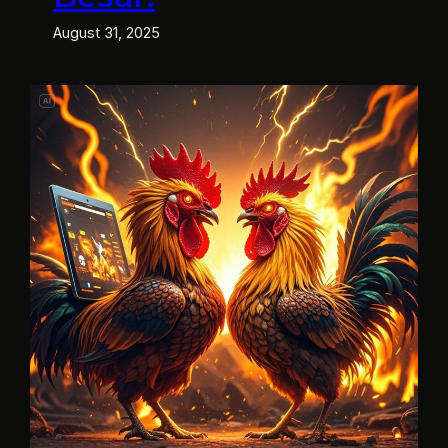
August 31, 2025