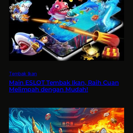
Tembak Ikan
Main ESLOT Tembak Ikan, Raih Cuan
Melimpah dengan Mudah!