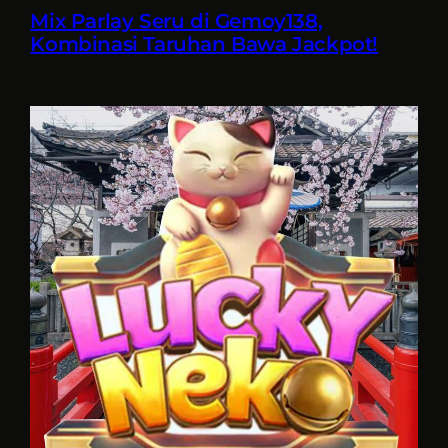
Mix Parlay Seru di Gemoy138,
Kombinasi Taruhan Bawa Jackpot!