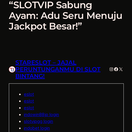
“SLOTVIP Sabung
Ayam: Adu Seru Menuju
Jackpot Besar!”
STARESLOT – JAJAL
PERUNTUNGANMU DI SLOT
Instagram
Facebo
X
BINTANG!
eslot
eslot
eslot
indowin88jp login
slotvipgg login
indobet login