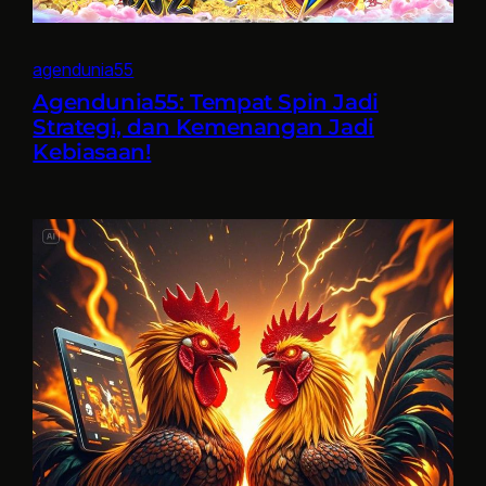
agendunia55
Agendunia55: Tempat Spin Jadi
Strategi, dan Kemenangan Jadi
Kebiasaan!