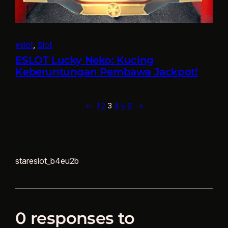
eslot
, 
Slot
ESLOT Lucky Neko: Kucing
Keberuntungan Pembawa Jackpot!
←
1
2
3
4
5
6
→
stareslot_b4eu2b
0 responses to