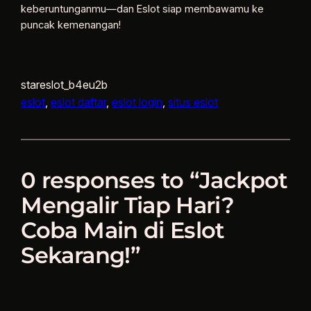
keberuntunganmu—dan Eslot siap membawamu ke
puncak kemenangan!
stareslot_b4eu2b
eslot
, 
eslot daftar
, 
eslot login
, 
situs eslot
0 responses to “Jackpot
Mengalir Tiap Hari?
Coba Main di Eslot
Sekarang!”