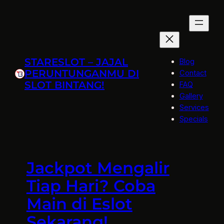
Skip
to
content
STARESLOT – JAJAL
Blog
PERUNTUNGANMU DI
Contact
SLOT BINTANG!
FAQ
Gallery
Services
Specials
Jackpot Mengalir
Tiap Hari? Coba
Main di Eslot
Sekarang!