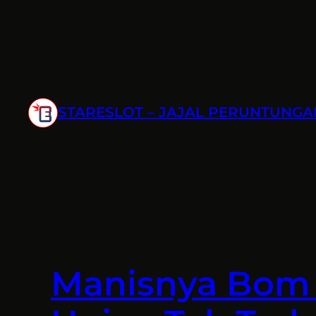
Skip
to
content
STARESLOT – JAJAL PERUNTUNGA
Manisnya Bom 