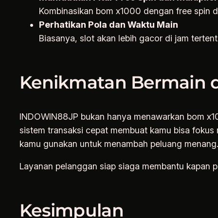
Kombinasikan bom x1000 dengan free spin da
Perhatikan Pola dan Waktu Main
Biasanya, slot akan lebih gacor di jam tert
Kenikmatan Bermain 
INDOWIN88JP bukan hanya menawarkan bom x1000
sistem transaksi cepat membuat kamu bisa fokus
kamu gunakan untuk menambah peluang menang
Layanan pelanggan siap siaga membantu kapan p
Kesimpulan