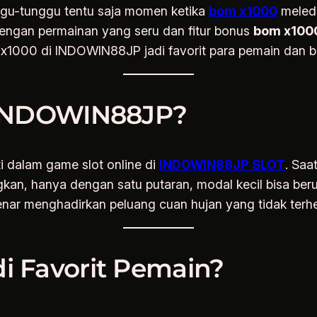
nggu-tunggu tentu saja momen ketika
bom x1000
meleda
 Dengan permainan yang seru dan fitur bonus
bom x100
 x1000 di INDOWIN88JP jadi favorit para pemain dan b
 INDOWIN88JP?
i dalam game slot online di
INDOWIN88JP SLOT
. Saa
kan, hanya dengan satu putaran, modal kecil bisa ber
benar menghadirkan peluang cuan hujan yang tidak terhe
i Favorit Pemain?