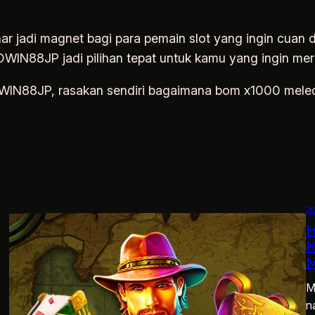
adi magnet bagi para pemain slot yang ingin cuan dera
N88JP jadi pilihan tepat untuk kamu yang ingin mer
WIN88JP, rasakan sendiri bagaimana bom x1000 meled
a
H
K
M
M
n