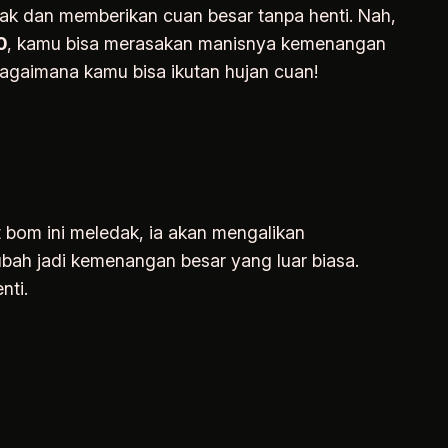
k dan memberikan cuan besar tanpa henti. Nah,
0
, kamu bisa merasakan manisnya kemenangan
agaimana kamu bisa ikutan hujan cuan!
t bom ini meledak, ia akan mengalikan
ubah jadi kemenangan besar yang luar biasa.
nti.