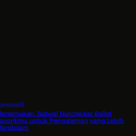
gendunia55
enemukan Jadwal Nutcracker Ballet
avoritmu untuk Pengalaman yang Lebih
endalam