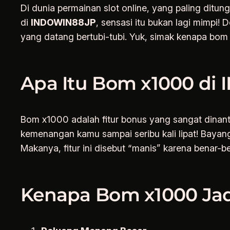
Di dunia permainan slot online, yang paling ditu
di
INDOWIN88JP
, sensasi itu bukan lagi mimpi!
yang datang bertubi-tubi. Yuk, simak kenapa bom
Apa Itu Bom x1000 di
Bom x1000 adalah fitur bonus yang sangat dinant
kemenangan kamu sampai seribu kali lipat! Bayang
Makanya, fitur ini disebut “manis” karena benar-
Kenapa Bom x1000 Jad